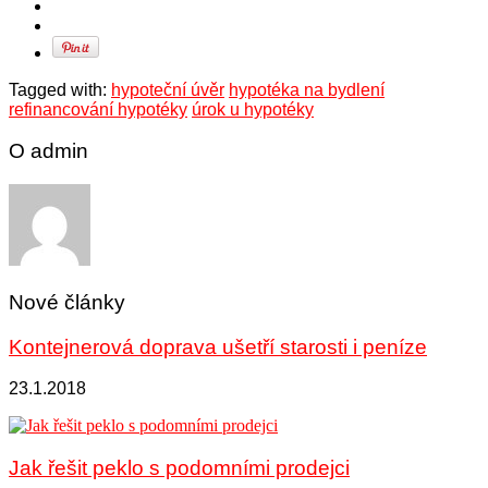
Tagged with:
hypoteční úvěr
hypotéka na bydlení
refinancování hypotéky
úrok u hypotéky
O admin
Nové články
Kontejnerová doprava ušetří starosti i peníze
23.1.2018
Jak řešit peklo s podomními prodejci