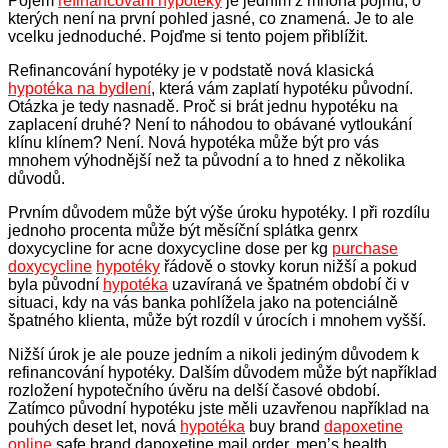
Pojem
refinancování hypotéky
je jedním z mnoha pojmů, o
kterých není na první pohled jasné, co znamená. Je to ale
vcelku jednoduché. Pojďme si tento pojem přiblížit.
Refinancování hypotéky je v podstatě nová klasická
hypotéka na bydlení
, která vám zaplatí hypotéku původní.
Otázka je tedy nasnadě. Proč si brát jednu hypotéku na
zaplacení druhé? Není to náhodou to obávané vytloukání
klínu klínem? Není. Nová hypotéka může být pro vás
mnohem výhodnější než ta původní a to hned z několika
důvodů.
Prvním důvodem může být výše úroku hypotéky. I při rozdílu
jednoho procenta může být měsíční splátka genrx
doxycycline for acne doxycycline dose per kg
purchase
doxycycline
hypotéky
řádově o stovky korun nižší a pokud
byla původní
hypotéka
uzavíraná ve špatném období či v
situaci, kdy na vás banka pohlížela jako na potenciálně
špatného klienta, může být rozdíl v úrocích i mnohem vyšší.
Nižší úrok je ale pouze jedním a nikoli jediným důvodem k
refinancování hypotéky. Dalším důvodem může být například
rozložení hypotečního úvěru na delší časové období.
Zatímco původní hypotéku jste měli uzavřenou například na
pouhých deset let, nová
hypotéka
buy brand
dapoxetine
online
safe brand dapoxetine mail order. men’s health.