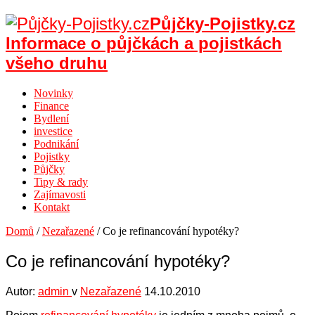
Půjčky-Pojistky.cz
Informace o půjčkách a pojistkách
všeho druhu
Novinky
Finance
Bydlení
investice
Podnikání
Pojistky
Půjčky
Tipy & rady
Zajímavosti
Kontakt
Domů
/
Nezařazené
/
Co je refinancování hypotéky?
Co je refinancování hypotéky?
Autor:
admin
v
Nezařazené
14.10.2010