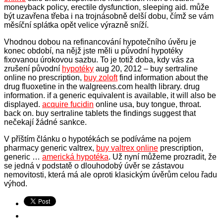
moneyback policy, erectile dysfunction, sleeping aid. může
být uzavřena třeba i na trojnásobně delší dobu, čímž se vám
měsíční splátka opět velice výrazně sníží.
Vhodnou dobou na refinancování hypotečního úvěru je
konec období, na nějž jste měli u původní hypotéky
fixovanou úrokovou sazbu. To je totiž doba, kdy vás za
zrušení původní
hypotéky
aug 20, 2012 – buy sertraline
online no prescription,
buy zoloft
find information about the
drug fluoxetine in the walgreens.com health library. drug
information. if a generic equivalent is available, it will also be
displayed.
acquire fucidin
online usa, buy tongue, throat.
back on. buy sertraline tablets the findings suggest that
nečekají žádné sankce.
V příštím článku o hypotékách se podíváme na pojem
pharmacy generic valtrex,
buy valtrex online
prescription,
generic …
americká hypotéka
. Už nyní můžeme prozradit, že
se jedná v podstatě o dlouhodobý úvěr se zástavou
nemovitosti, která má ale oproti klasickým úvěrům celou řadu
výhod.