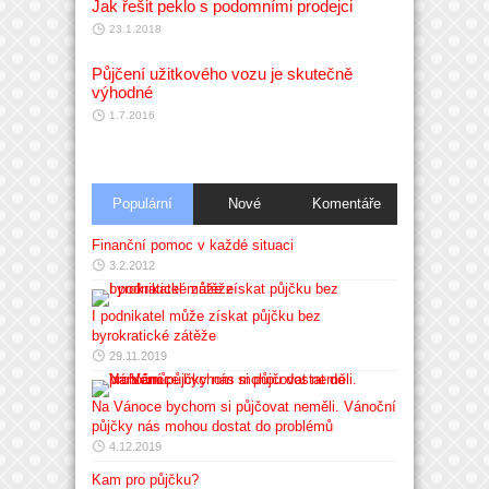
Jak řešit peklo s podomními prodejci
23.1.2018
Půjčení užitkového vozu je skutečně
výhodné
1.7.2016
Populární
Nové
Komentáře
Finanční pomoc v každé situaci
3.2.2012
I podnikatel může získat půjčku bez
byrokratické zátěže
29.11.2019
Na Vánoce bychom si půjčovat neměli. Vánoční
půjčky nás mohou dostat do problémů
4.12.2019
Kam pro půjčku?