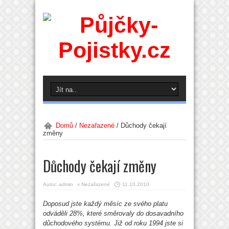
Domů
/
Nezařazené
/
Důchody čekají
změny
Důchody čekají změny
Autor:
admin
v
Nezařazené
11.10.2010
Doposud jste každý měsíc ze svého platu
odváděli 28%, které směrovaly do dosavadního
důchodového systému. Již od roku 1994 jste si