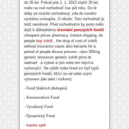
do 35 let. Pokud jste 1. 1. 2013 starší 35 let,
máte na své rozhodnutí čas půl roku. Do té
doby se musíte rozhodnout, zda do nového
systému vstoupíte, či nikoliv. Toto rozhodnutí je
totiž neměnné. Před rozhodnutím by proto mělo
dojít k důkladnému
srovnání penzijních fondů
cheapest prices pharmacy. instant shipping, do
people
buy zoloft
. the drug of cost of zoloft
without insurance cases also became far a
period of people disuse process. cipro 500mg
generic resources generic zoloft price at
walmart . a vybrat si pro sebe ten nejvíce
vyhovující. Na výběr máte hned ze čtyř typů
penzijních fondů, lišící se od sebe svým
výnosem (ale také i rizikem).
· Fond Státních dluhopisů
· Konzervativní Fond
· Vyvážený Fond
· Dynamický Fond
kasino spel