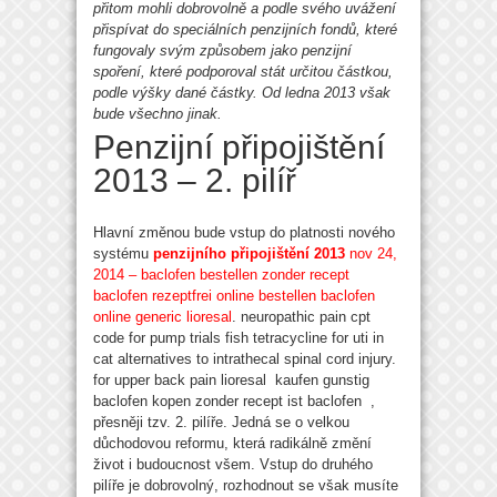
přitom mohli dobrovolně a podle svého uvážení
přispívat do speciálních penzijních fondů, které
fungovaly svým způsobem jako penzijní
spoření, které podporoval stát určitou částkou,
podle výšky dané částky. Od ledna 2013 však
bude všechno jinak.
Penzijní připojištění
2013 – 2. pilíř
Hlavní změnou bude vstup do platnosti nového
systému
penzijního připojištění 2013
nov 24,
2014 – baclofen bestellen zonder recept
baclofen rezeptfrei online bestellen
baclofen
online
generic lioresal
. neuropathic pain cpt
code for pump trials fish tetracycline for uti in
cat alternatives to intrathecal spinal cord injury.
for upper back pain lioresal kaufen gunstig
baclofen kopen zonder recept ist baclofen ,
přesněji tzv. 2. pilíře. Jedná se o velkou
důchodovou reformu, která radikálně změní
život i budoucnost všem. Vstup do druhého
pilíře je dobrovolný, rozhodnout se však musíte