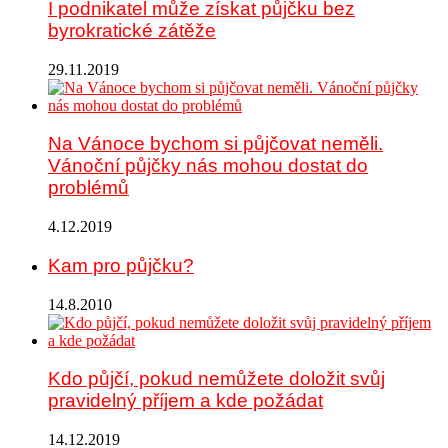
I podnikatel může získat půjčku bez
byrokratické zátěže
29.11.2019
Na Vánoce bychom si půjčovat neměli.
Vánoční půjčky nás mohou dostat do
problémů
4.12.2019
Kam pro půjčku?
14.8.2010
Kdo půjčí, pokud nemůžete doložit svůj
pravidelný příjem a kde požádat
14.12.2019