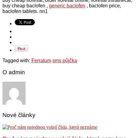
buy cheap lioresal, order lioresal online, lioresal intrathecal,
buy cheap baclofen ,
generic baclofen
, baclofen price,
baclofen tablets.
nn1
Tagged with:
Ferratum
sms půjčka
O admin
Nové články