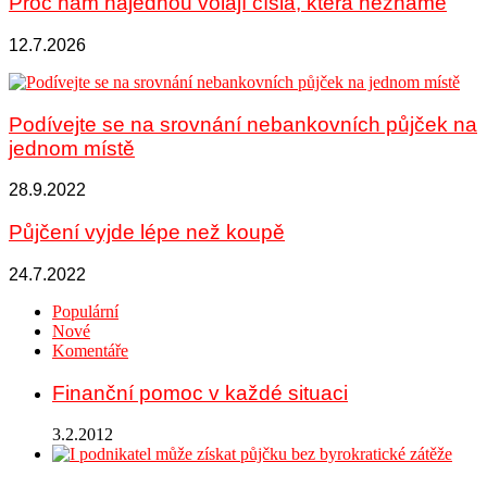
Proč nám najednou volají čísla, která neznáme
12.7.2026
Podívejte se na srovnání nebankovních půjček na
jednom místě
28.9.2022
Půjčení vyjde lépe než koupě
24.7.2022
Populární
Nové
Komentáře
Finanční pomoc v každé situaci
3.2.2012