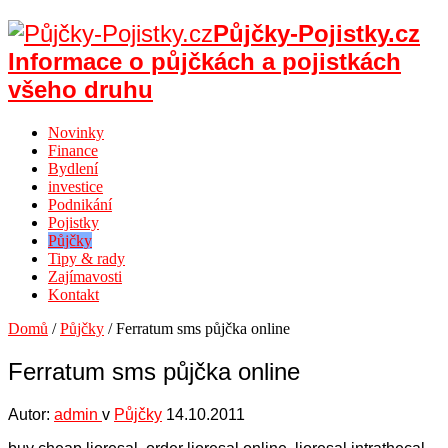
Půjčky-Pojistky.cz
Informace o půjčkách a pojistkách
všeho druhu
Novinky
Finance
Bydlení
investice
Podnikání
Pojistky
Půjčky
Tipy & rady
Zajímavosti
Kontakt
Domů
/
Půjčky
/
Ferratum sms půjčka online
Ferratum sms půjčka online
Autor:
admin
v
Půjčky
14.10.2011