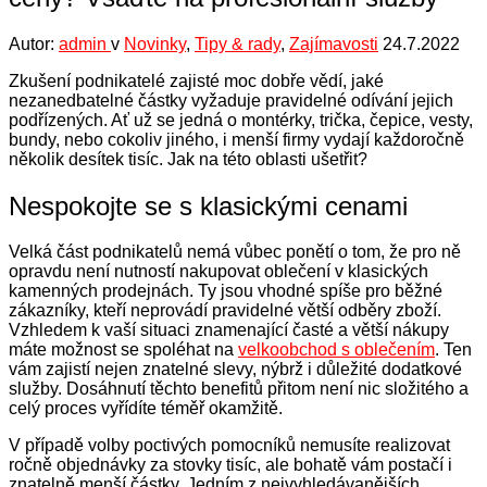
Autor:
admin
v
Novinky
,
Tipy & rady
,
Zajímavosti
24.7.2022
Zkušení podnikatelé zajisté moc dobře vědí, jaké
nezanedbatelné částky vyžaduje pravidelné odívání jejich
podřízených. Ať už se jedná o montérky, trička, čepice, vesty,
bundy, nebo cokoliv jiného, i menší firmy vydají každoročně
několik desítek tisíc. Jak na této oblasti ušetřit?
Nespokojte se s klasickými cenami
Velká část podnikatelů nemá vůbec ponětí o tom, že pro ně
opravdu není nutností nakupovat oblečení v klasických
kamenných prodejnách. Ty jsou vhodné spíše pro běžné
zákazníky, kteří neprovádí pravidelné větší odběry zboží.
Vzhledem k vaší situaci znamenající časté a větší nákupy
máte možnost se spoléhat na
velkoobchod s oblečením
. Ten
vám zajistí nejen znatelné slevy, nýbrž i důležité dodatkové
služby. Dosáhnutí těchto benefitů přitom není nic složitého a
celý proces vyřídíte téměř okamžitě.
V případě volby poctivých pomocníků nemusíte realizovat
ročně objednávky za stovky tisíc, ale bohatě vám postačí i
znatelně menší částky. Jedním z nejvyhledávanějších