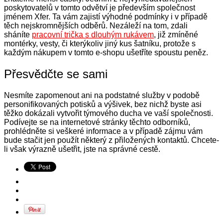
poskytovatelů v tomto odvětví je především společnost
jménem Xfer. Ta vám zajistí výhodné podmínky i v případě
těch nejskromnějších odběrů. Nezáleží na tom, zdali
sháníte
pracovní trička s dlouhým rukávem
, již zmíněné
montérky, vesty, či kterýkoliv jiný kus šatníku, protože s
každým nákupem v tomto e-shopu ušetříte spoustu peněz.
Přesvědčte se sami
Nesmíte zapomenout ani na podstatné služby v podobě
personifikovaných potisků a výšivek, bez nichž byste asi
těžko dokázali vytvořit týmového ducha ve vaší společnosti.
Podívejte se na internetové stránky těchto odborníků,
prohlédněte si veškeré informace a v případě zájmu vám
bude stačit jen použít některý z přiložených kontaktů. Chcete-
li však výrazně ušetřit, jste na správné cestě.