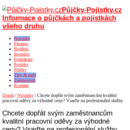
Půjčky-Pojistky.cz
Informace o půjčkách a pojistkách
všeho druhu
Novinky
Finance
Bydlení
investice
Podnikání
Pojistky
Půjčky
Tipy & rady
Zajímavosti
Kontakt
Domů
/
Novinky
/
Chcete dopřát svým zaměstnancům kvalitní
pracovní oděvy za výhodné ceny? Vsaďte na profesionální služby
Chcete dopřát svým zaměstnancům
kvalitní pracovní oděvy za výhodné
ceny? Vsaďte na profesionální služby