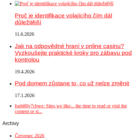
Proč je identifikace volajícího čím dál
důležitější
11.6.2026
Jak na odpovědné hraní v online casinu?
Vyzkoušejte praktické kroky pro zábavu pod
kontrolou
19.4.2026
Pod domem zůstane to, co už nelze změnit
17.1.2026
fsgb80v7cbwe: Sites we like... the time to read or visit the
content or si...
Archivy
Červenec 2026