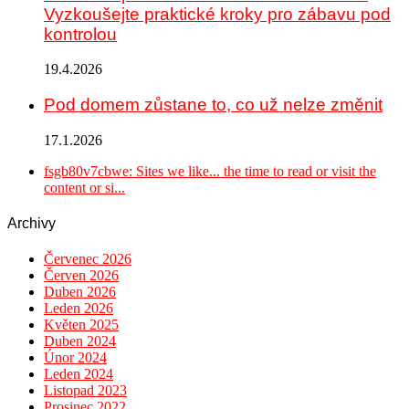
Vyzkoušejte praktické kroky pro zábavu pod
kontrolou
19.4.2026
Pod domem zůstane to, co už nelze změnit
17.1.2026
fsgb80v7cbwe: Sites we like... the time to read or visit the
content or si...
Archivy
Červenec 2026
Červen 2026
Duben 2026
Leden 2026
Květen 2025
Duben 2024
Únor 2024
Leden 2024
Listopad 2023
Prosinec 2022