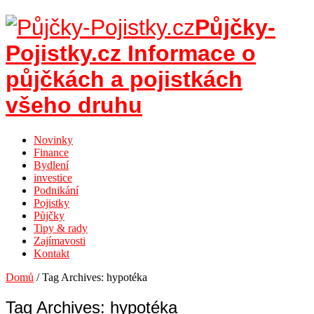
Půjčky-
Pojistky.cz Informace o
půjčkách a pojistkách
všeho druhu
Novinky
Finance
Bydlení
investice
Podnikání
Pojistky
Půjčky
Tipy & rady
Zajímavosti
Kontakt
Domů
/
Tag Archives: hypotéka
Tag Archives:
hypotéka