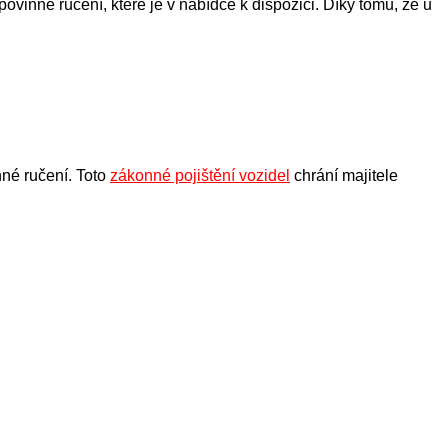
povinné ručení, které je v nabídce k dispozici. Díky tomu, že u
nné ručení. Toto
zákonné pojištění vozidel
chrání majitele