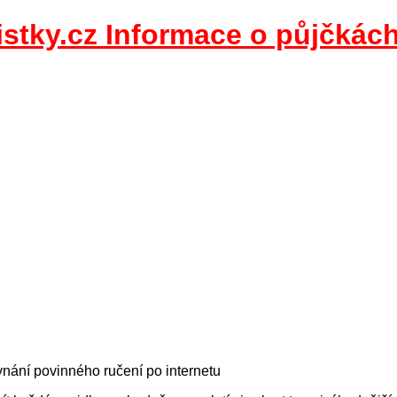
istky.cz Informace o půjčkác
nání povinného ručení po internetu