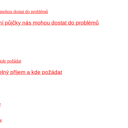
ní půjčky nás mohou dostat do problémů
elný příjem a kde požádat
e