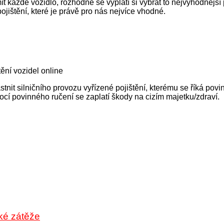
t každé vozidlo, rozhodně se vyplatí si vybrat to nejvýhodnější 
ištění, které je právě pro nás nejvíce vhodné.
ění vozidel online
nit silničního provozu vyřízené pojištění, kterému se říká povi
ocí povinného ručení se zaplatí škody na cizím majetku/zdraví.
cké zátěže