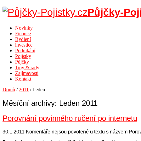
Půjčky-Poj
Novinky
Finance
Bydlení
investice
Podnikání
Pojistky
Půjčky
Tipy & rady
Zajímavosti
Kontakt
Domů
/
2011
/
Leden
Měsíční archivy: Leden 2011
Porovnání povinného ručení po internetu
30.1.2011
Komentáře nejsou povolené
u textu s názvem Porov