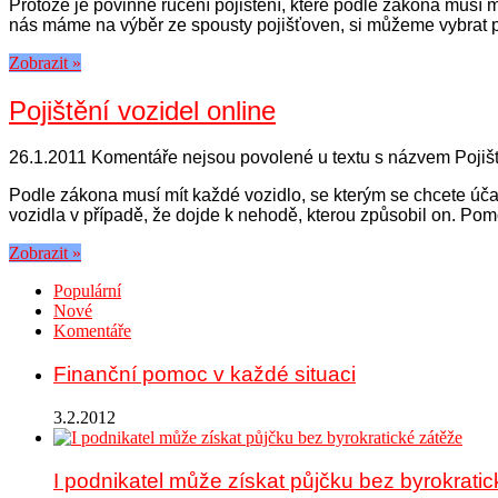
Protože je povinné ručení pojištění, které podle zákona musí mí
nás máme na výběr ze spousty pojišťoven, si můžeme vybrat poj
Zobrazit »
Pojištění vozidel online
26.1.2011
Komentáře nejsou povolené
u textu s názvem Pojišt
Podle zákona musí mít každé vozidlo, se kterým se chcete účast
vozidla v případě, že dojde k nehodě, kterou způsobil on. Pom
Zobrazit »
Populární
Nové
Komentáře
Finanční pomoc v každé situaci
3.2.2012
I podnikatel může získat půjčku bez byrokrati