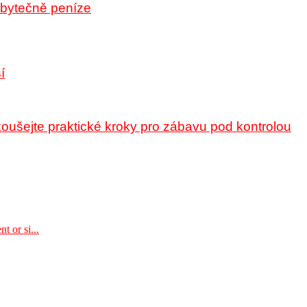
 zbytečně peníze
í
oušejte praktické kroky pro zábavu pod kontrolou
t or si...