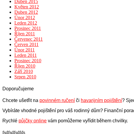
Duben 2015
Květen 2012
Duben 2012
Únor 2012
Leden 2012
Prosinec 2011
Říjen 2011
Červenec 2011
Červen 2011
Únor 2011
Leden 2011
Prosinec 2010
Říjen 2010
Září 2010
Srpen 2010
Doporučujeme
Chcete ušetřit na
povinném ručení
či
havarijním pojištění
? Sje
Vybíráte vhodné pojištění pro váš rodinný dům? Finanční pora
Rychlé
půjčky online
vám pomůžeme vyřídit během chvilky.
fsdfsdfsdfds