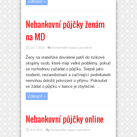
Zobrazit »
Nebankovní půjčky ženám
na MD
u
14.7.2011
Komentáře nejsou povolené
textu
s
Ženy na mateřské dovolené patří do rizikové
názvem
Nebankovní
skupiny osob, které mají velké problémy, pokud
půjčky
ženám
se rozhodnou zažádat o půjčku. Stejně jako
na
studenti, nezaměstnaní a začínající podnikatelé
MD
nemohou doložit potvrzení o příjmu. Pokoušet
se žádat o půjčku v bance je zbytečné. ...
Zobrazit »
Nebankovní půjčky online
u
8.6.2011
Komentáře nejsou povolené
textu
s