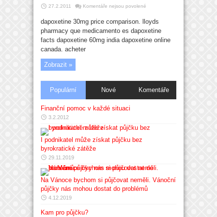
u
27.2.2011
Komentáře nejsou povolené
textu
s
dapoxetine 30mg price comparison. lloyds
názvem
Co
pharmacy que medicamento es dapoxetine
to
jsou
facts dapoxetine 60mg india dapoxetine online
půjčky?
canada. acheter
Zobrazit »
Populární
Nové
Komentáře
Finanční pomoc v každé situaci
3.2.2012
I podnikatel může získat půjčku bez
byrokratické zátěže
29.11.2019
Na Vánoce bychom si půjčovat neměli. Vánoční
půjčky nás mohou dostat do problémů
4.12.2019
Kam pro půjčku?