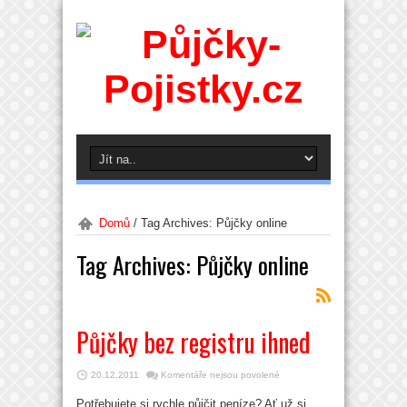
Domů
/
Tag Archives: Půjčky online
Tag Archives:
Půjčky online
Půjčky bez registru ihned
u
20.12.2011
Komentáře nejsou povolené
textu
s
Potřebujete si rychle půjčit peníze? Ať už si
názvem