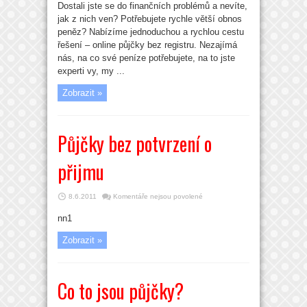
Dostali jste se do finančních problémů a nevíte,
názvem
Nebankovní
jak z nich ven? Potřebujete rychle větší obnos
půjčky
online
peněz? Nabízíme jednoduchou a rychlou cestu
řešení – online půjčky bez registru. Nezajímá
nás, na co své peníze potřebujete, na to jste
experti vy, my ...
Zobrazit »
Půjčky bez potvrzení o
přijmu
u
8.6.2011
Komentáře nejsou povolené
textu
s
nn1
názvem
Půjčky
bez
Zobrazit »
potvrzení
o
přijmu
Co to jsou půjčky?