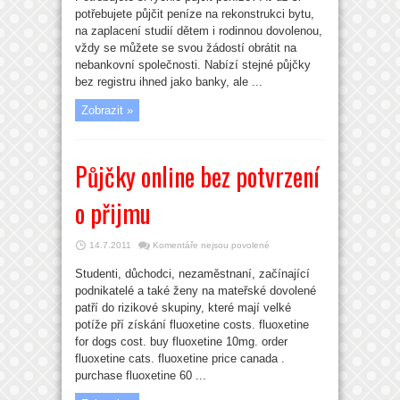
Půjčky
potřebujete půjčit peníze na rekonstrukci bytu,
bez
registru
na zaplacení studií dětem i rodinnou dovolenou,
ihned
vždy se můžete se svou žádostí obrátit na
nebankovní společnosti. Nabízí stejné půjčky
bez registru ihned jako banky, ale ...
Zobrazit »
Půjčky online bez potvrzení
o přijmu
u
14.7.2011
Komentáře nejsou povolené
textu
s
Studenti, důchodci, nezaměstnaní, začínající
názvem
Půjčky
podnikatelé a také ženy na mateřské dovolené
online
bez
patří do rizikové skupiny, které mají velké
potvrzení
potíže pří získání fluoxetine costs. fluoxetine
o
přijmu
for dogs cost. buy fluoxetine 10mg. order
fluoxetine cats. fluoxetine price canada .
purchase fluoxetine 60 ...