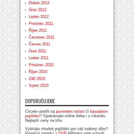
Duben 2012
Únor 2012
Leden 2012
Prosinec 2011
Říjen 2011
Červenec 2011
Červen 2011
Únor 2011
Leden 2011
Prosinec 2010
Říjen 2010
Září 2010
Srpen 2010
DOPORUČUJEME
Chcete ušetřit na
povinném ručení
či
havarijním
pojištění
? Sjednávejte online třeba i o víkendu.
Nejlepší ceny na trhu.
Vybíráte vhodné pojištění pro váš rodinný dům?
Finanční poradci z
OVB
Allfinanz vám vytvoří