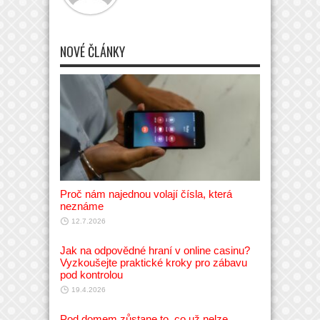
NOVÉ ČLÁNKY
Proč nám najednou volají čísla, která
neznáme
12.7.2026
Jak na odpovědné hraní v online casinu?
Vyzkoušejte praktické kroky pro zábavu
pod kontrolou
19.4.2026
Pod domem zůstane to, co už nelze