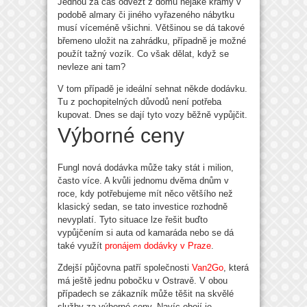
Jednou za čas odvézt z domu nějaké krámy v
podobě almary či jiného vyřazeného nábytku
musí víceméně všichni. Většinou se dá takové
břemeno uložit na zahrádku, případně je možné
použít tažný vozík. Co však dělat, když se
nevleze ani tam?
V tom případě je ideální sehnat někde dodávku.
Tu z pochopitelných důvodů není potřeba
kupovat. Dnes se dají tyto vozy běžně vypůjčit.
Výborné ceny
Fungl nová dodávka může taky stát i milion,
často více. A kvůli jednomu dvěma dnům v
roce, kdy potřebujeme mít něco většího než
klasický sedan, se tato investice rozhodně
nevyplatí. Tyto situace lze řešit buďto
vypůjčením si auta od kamaráda nebo se dá
také využít
pronájem dodávky v Praze
.
Zdejší půjčovna patří společnosti
Van2Go
, která
má ještě jednu pobočku v Ostravě. V obou
případech se zákazník může těšit na skvělé
služby za výborné ceny. Navíc obojí je