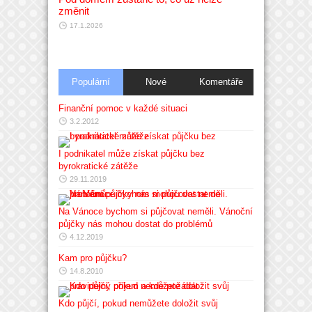
změnit
17.1.2026
Populární
Nové
Komentáře
Finanční pomoc v každé situaci
3.2.2012
I podnikatel může získat půjčku bez
byrokratické zátěže
29.11.2019
Na Vánoce bychom si půjčovat neměli. Vánoční
půjčky nás mohou dostat do problémů
4.12.2019
Kam pro půjčku?
14.8.2010
Kdo půjčí, pokud nemůžete doložit svůj