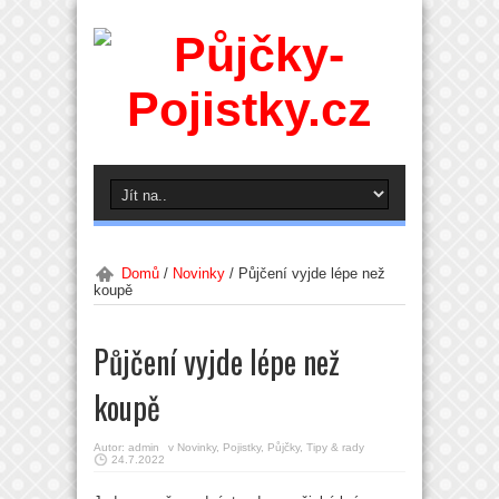
Domů
/
Novinky
/
Půjčení vyjde lépe než
koupě
Půjčení vyjde lépe než
koupě
Autor:
admin
v
Novinky
,
Pojistky
,
Půjčky
,
Tipy & rady
24.7.2022