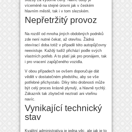
víceméně na stejné úrovni jak v českém
hlavním městě, tak i v tom slezském.
Nepřetržitý provoz
Na rozdíl od mnoha jiných obdobných podniků
zde není nutné čekat, až otevřou. Žádná
otevírací doba totiž v případě této autopůjčovny
neexistuje. Každý tudíž přichází podle svých
vlastních potřeb. A to platí jak pro pronájem, tak
i pro vracení zapůjčeného vozidla.
V obou případech se ovšem doporučuje dát
vědět v dostatečném předstihu, aby se vše
potřebné přichystalo. Díky této drobnosti může
být celý proces krásně plynulý, a hlavně rychlý.
Zákazník tak zbytečně neztratí ani vteřinu
navíc.
Vynikající technický
stav
Kvalitní administrativa je jedna věc, ale jak je to