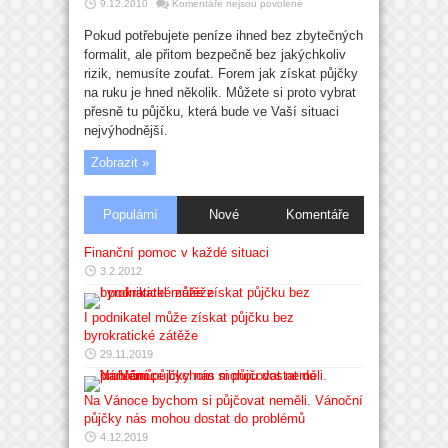
u
9.12.2010
Komentáře nejsou povolené
textu
s
Pokud potřebujete peníze ihned bez zbytečných
názvem
Půjčky
formalit, ale přitom bezpečně bez jakýchkoliv
na
ruku
rizik, nemusíte zoufat. Forem jak získat půjčky
online
na ruku je hned několik. Můžete si proto vybrat
přesně tu půjčku, která bude ve Vaší situaci
nejvýhodnější.
Zobrazit »
Populární
Nové
Komentáře
Finanční pomoc v každé situaci
3.2.2012
I podnikatel může získat půjčku bez
byrokratické zátěže
29.11.2019
Na Vánoce bychom si půjčovat neměli. Vánoční
půjčky nás mohou dostat do problémů
4.12.2019