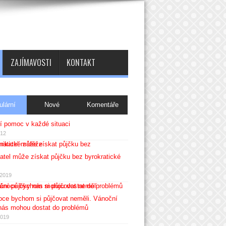
ZAJÍMAVOSTI
KONTAKT
ulární
Nové
Komentáře
í pomoc v každé situaci
012
katel může získat půjčku bez byrokratické
.2019
ce bychom si půjčovat neměli. Vánoční
nás mohou dostat do problémů
2019