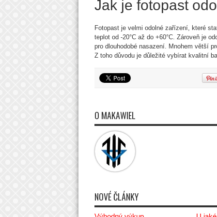
Jak je fotopast od
Fotopast je velmi odolné zařízení, které st
teplot od -20°C až do +60°C. Zároveň je odol
pro dlouhodobé nasazení. Mnohem větší prob
Z toho důvodu je důležité vybírat kvalitní ba
O MAKAWIEL
NOVÉ ČLÁNKY
Výhodný výkup
U jaké 