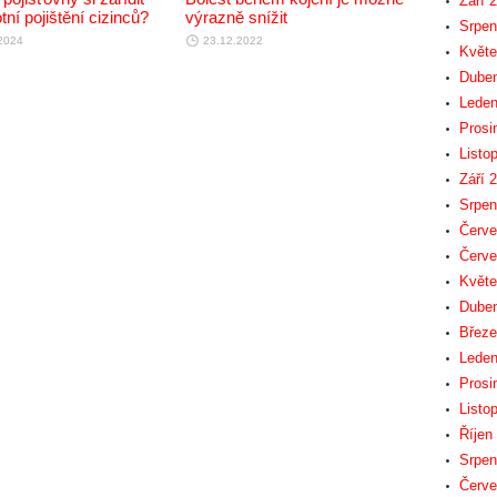
Září 
tní pojištění cizinců?
výrazně snížit
Srpen
2024
23.12.2022
Květe
Duben
Leden
Prosi
Listo
Září 
Srpen
Červe
Červe
Květe
Duben
Březe
Leden
Prosi
Listo
Říjen
Srpen
Červe