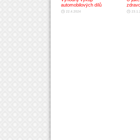
automobilových dílů
zdravo
22.4.2024
23.1.