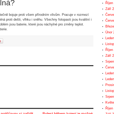
olná?
Říjen
Září 
atečně bojuje proti všem přírodním vlivům. Pracuje v rozmezí
Červe
ná proti dešti, vlhku i sněhu. Všechny fotopasti jsou kvalitní i
Červe
lém jsou baterie, které jsou náchylné pro změny teplot.
Březe
terie.
Únor 
Leden
Listo
Říjen
Září 
Srpen
Červe
Leden
Leden
Prosi
Listo
Srpen
Květe
Říjen
pojišťovny si zařídit
Bolest během kojení je možné