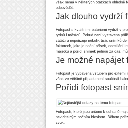
však nemá v některých otázkách ohledně fot
odpovědět.
Jak dlouho vydrží 
Fotopast s kvalitními bateriemi vydrží v pr
týdnů i měsíců. Pokud není vystavena příli
zátěži a nepořizuje několik tisíc snímků de
faktorech, jako je noční přísvit, odesílání
majetku a pořídí snímek jednou za čas, může
Je možné napájet f
Fotopast je vybavena vstupem pro externí na
však ve většině případu není součástí balen
Pořídí fotopast sní
Fotopasti, které jsou určené k ochraně maje
neviditelným nočním bleskem. Během pořizo
zvuk.