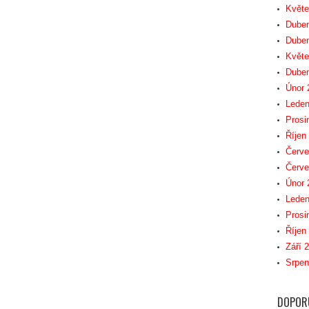
Květe
Duben
Duben
Květe
Duben
Únor 
Leden
Prosi
Říjen
Červe
Červe
Únor 
Leden
Prosi
Říjen
Září 
Srpen
DOPOR