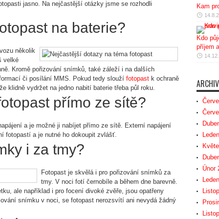
opasti jasno. Na nejčastější otázky jsme se rozhodli
Kam pro
14.8.
fotopast na baterie?
Kdo půj
příjem 
ovozu několik
14.12
š velké
nně. Kromě pořizování snímků, také záleží i na dalších
 informací či posílání MMS. Pokud tedy slouží
fotopast
k ochraně
ARCHIV
 klidně vydržet na jedno nabití baterie třeba půl roku.
otopast přímo ze sítě?
Červe
Červe
Duben
pájení a je možné ji nabíjet přímo ze sítě. Externí napájení
í fotopastí a je nutné ho dokoupit zvlášť.
Leden
mky i za tmy?
Květe
Duben
Únor 
Fotopast je skvělá i pro pořizování snímků za
Leden
tmy. V noci fotí černobíle a během dne barevně.
tku, ale například i pro focení divoké zvěře, jsou opatřeny
Listo
vání snímku v noci, se fotopast nerozsvítí ani nevydá žádný
Prosi
Listo