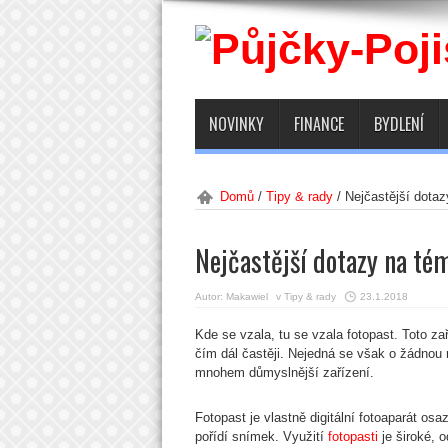
NOVINKY
FINANCE
BYDLENÍ
Domů
/
Tipy & rady
/
Nejčastější dotaz
Nejčastější dotazy na té
Autor:
Makawiel
v
Tipy & rady
23.1.2018
Kde se vzala, tu se vzala fotopast. Toto zař
čím dál častěji. Nejedná se však o žádnou 
mnohem důmyslnější zařízení.
Fotopast je vlastně digitální fotoaparát os
pořídí snímek. Využití
fotopasti
je široké, o