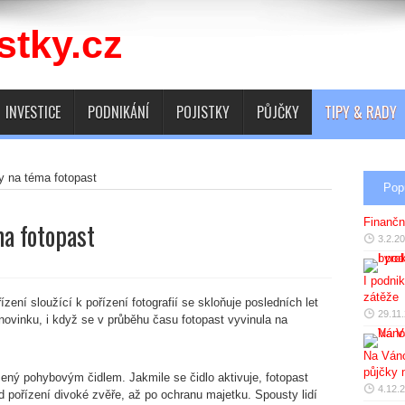
INVESTICE
PODNIKÁNÍ
POJISTKY
PŮJČKY
TIPY & RADY
y na téma fotopast
Pop
Finančn
ma fotopast
3.2.2
I podni
zátěže
ízení sloužící k pořízení fotografií se skloňuje posledních let
29.11
novinku, i když se v průběhu času fotopast vyvinula na
Na Váno
půjčky 
azený pohybovým čidlem. Jakmile se čidlo aktivuje, fotopast
4.12.
d pořízení divoké zvěře, až po ochranu majetku. Spousty lidí